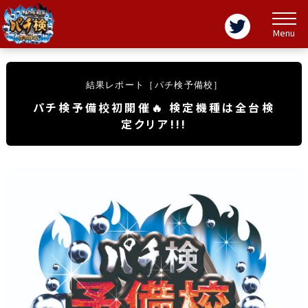
Menu
結果レポート［パチ検予備校］
パチ検予備校初開催🔥 検定機種は全台検
定クリア!!!