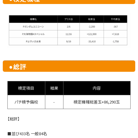
●総評
検定項目
結果
内容
パチ検予備校
-
検定機種総差玉+86,290玉
【総評】
■並び433名 一般84名