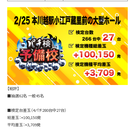
【総評】
■抽選62名 一般45名
■検定台差玉（4パチ280台中27台）
総差玉：+100,150発
平均差玉：+3,709発