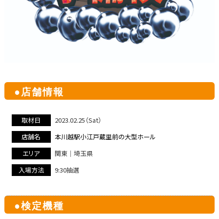
●店舗情報
取材日
2023.02.25
（Sat）
店舗名
本川越駅小江戸蔵里前の大型ホール
エリア
関東｜埼玉県
入場方法
9:30抽選
●検定機種