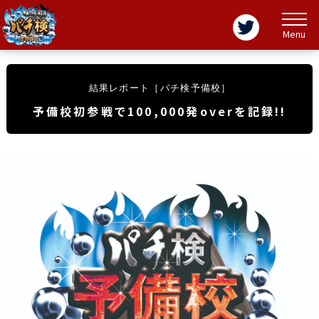
Menu
結果レポート［パチ検予備校］
予備校初参戦で100,000発overを記録!!