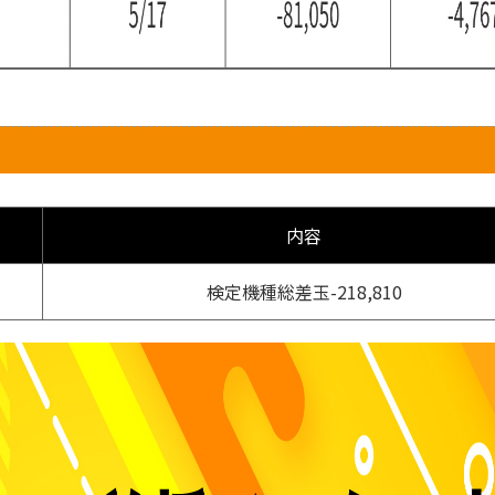
内容
検定機種総差玉-218,810