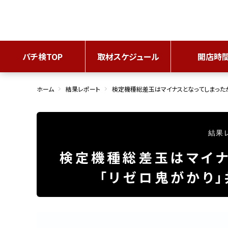
パチ検TOP
取材スケジュール
開店時
ホーム
結果レポート
検定機種総差玉はマイナスとなってしまったが、
結果
検定機種総差玉はマイナス
「リゼロ鬼がかり」