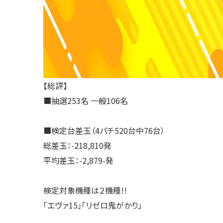
【総評】
■抽選253名 一般106名
■検定台差玉（4パチ520台中76台）
総差玉：-218,810発
平均差玉：-2,879-発
検定対象機種は２機種!!
「エヴァ15」「リゼロ鬼がかり」