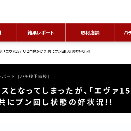
間
結果レポート
取材店舗
パ
「エヴァ15」「リゼロ鬼がかり」共にブン回し状態の好状況!!
レポート［パチ検予備校］
となってしまったが、「エヴァ15
共にブン回し状態の好状況!!