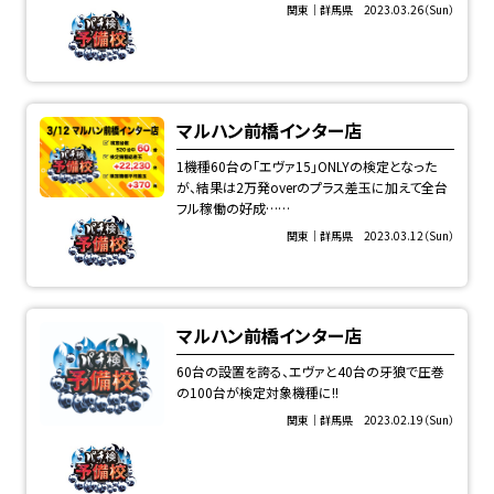
関東｜群馬県 2023.03.26
（Sun）
マルハン前橋インター店
1機種60台の「エヴァ15」ONLYの検定となった
が、結果は2万発overのプラス差玉に加えて全台
フル稼働の好成……
関東｜群馬県 2023.03.12
（Sun）
マルハン前橋インター店
60台の設置を誇る、エヴァと40台の牙狼で圧巻
の100台が検定対象機種に!!
関東｜群馬県 2023.02.19
（Sun）