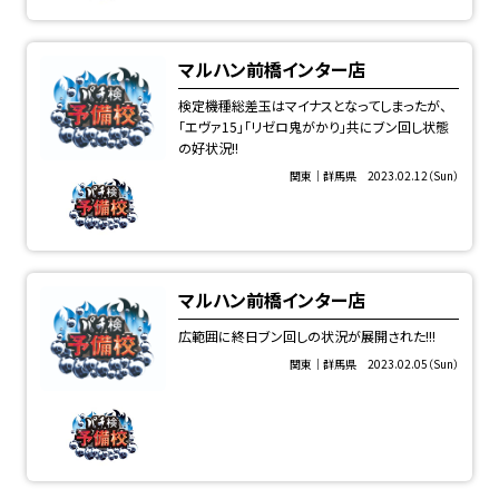
マルハン前橋インター店
検定機種総差玉はマイナスとなってしまったが、
「エヴァ15」「リゼロ鬼がかり」共にブン回し状態
の好状況!!
関東｜群馬県 2023.02.12
（Sun）
マルハン前橋インター店
広範囲に終日ブン回しの状況が展開された!!!
関東｜群馬県 2023.02.05
（Sun）