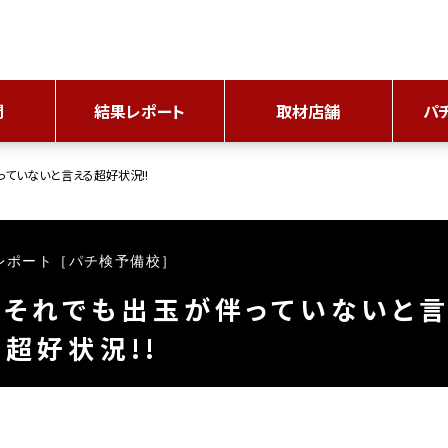
間
結果レポート
取材店舗
パ
ていないと言える超好状況!!
レポート［パチ検予備校］
、それでも出玉が伴っていないと
る超好状況!!