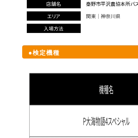
店舗名
秦野市平沢農協本所バ
エリア
関東｜神奈川県
入場方法
●検定機種