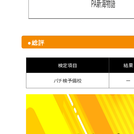
●総評
検定項目
結果
パチ検予備校
ー