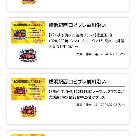
横浜駅西口ビブレ前川沿い
【パチ検予備校21連続プラス！】総差玉 約
+320,000発！シンエヴァ、エヴァ15、炎炎、北斗暴
凶星など中心に……
関東｜神奈川県 2024.02.03
（Sat）
横浜駅西口ビブレ前川沿い
【9箇所 平均+2,162枚】特にノーマル、スマスロが
大活躍！検定台27台中25台がプラス
関東｜神奈川県 2024.02.03
（Sat）