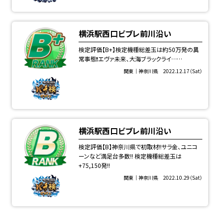
横浜駅西口ビブレ前川沿い
検定評価【B+】検定機種総差玉は約50万発の異
常事態❗️エヴァ未来、大海ブラックライ……
関東｜神奈川県 2022.12.17
（Sat）
横浜駅西口ビブレ前川沿い
検定評価【B】神奈川県で初取材!!サラ金、ユニコ
ーンなど満足台多数!! 検定機種総差玉は
+75,150発!!
関東｜神奈川県 2022.10.29
（Sat）