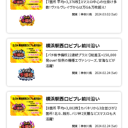
【7箇所 平均+3,376枚】スマスロ中心の仕掛け多
数！ヴァルヴレイヴからは万G＆万枚超え！
関東｜神奈川県 2024.03.02
（Sat）
横浜駅西口ビブレ前川沿い
【パチ検予備校22連続プラス！】総差玉+150,000
発over！恒例の機種エヴァシリーズ、甘海などが
活躍！
関東｜神奈川県 2024.02.24
（Sat）
横浜駅西口ビブレ前川沿い
【8箇所 平均+3,002枚】カバネリから3台並びが2
箇所！北斗、銭形、バジ絆2天膳などスマスロも大
活躍！
関東｜神奈川県 2024.02.24
（Sat）