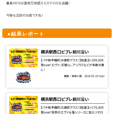
番長4からは差枚万枚超えとスマスロも活躍！
今後も注目のお店ですね！
●結果レポート
横浜駅西口ビブレ前川沿い
【パチ検予備校26連続プラス！】総差玉+200,000
発over！エヴァ、牙狼11、アリアLTなどが多数対象
に！
関東｜神奈川県 2024.05.25
（Sat）
横浜駅西口ビブレ前川沿い
【パチ検予備校25連続プラス！】総差玉+170,000
発over！恒例のエヴァ＆海シリーズに加えリゼロ