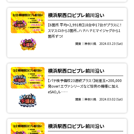
横浜駅西口ビブレ前川沿い
【6箇所 平均+2,991枚】18台中17台がプラスに！
スマスロから3箇所、ハナハナとマイジャグから1
箇所ずつ！
関東｜神奈川県 2024.03.23
（Sat）
横浜駅西口ビブレ前川沿い
【パチ検予備校23連続プラス！】総差玉+200,000
発over！エヴァシリーズなど恒例の機種に加え
eSAO,ル……
関東｜神奈川県 2024.03.02
（Sat）
横浜駅西口ビブレ前川沿い