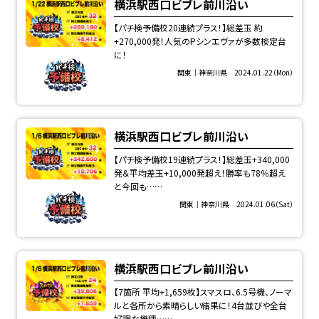
横浜駅西口ビブレ前川沿い
【パチ検予備校20連続プラス！】総差玉 約
+270,000発！人気のPシンエヴァが多数検定台
に！
関東｜神奈川県 2024.01.22
（Mon）
横浜駅西口ビブレ前川沿い
【パチ検予備校19連続プラス！】総差玉+340,000
発＆平均差玉+10,000発超え！勝率も78％超え
と今回も……
関東｜神奈川県 2024.01.06
（Sat）
横浜駅西口ビブレ前川沿い
【7箇所 平均+1,659枚】スマスロ、6.5号機、ノーマ
ルと各所から素晴らしい結果に！4台並びや全台
好調な機種……