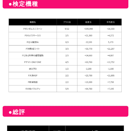
●検定機種
●総評