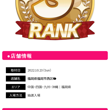
●店舗情報
取材日
2022.10.23
（Sun）
店舗名
福岡県福岡市西区🐘
エリア
中国・四国・九州・沖縄｜福岡県
入場方法
抽選入場