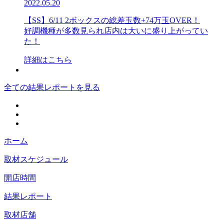
2022.05.20
【SS】6/11 2ボックスの総差玉数+74万玉OVER！
好調機種が多数見られ店内は大いに盛り上がってい
た！
詳細はこちら
全ての結果レポートを見る
ホーム
取材スケジュール
開店時間
結果レポート
取材店舗