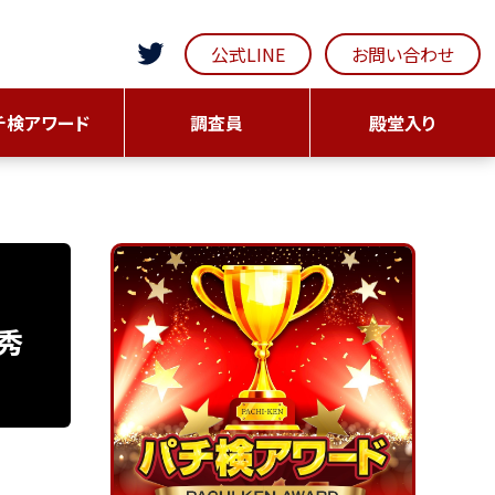
公式LINE
お問い合わせ
チ検アワード
調査員
殿堂入り
秀